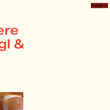
ere
gl &